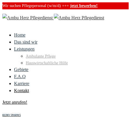
Wir suchen Pflegepersonal (w/m/d) +++
jetzt bewerben!
Facebook
Home
Das sind wir
Leistungen
Ambulante Pflege
Hauswirtschaftliche Hilfe
Gebiete
F.A.Q
Karriere
Kontakt
Jetzt anrufen!
02203 5916915